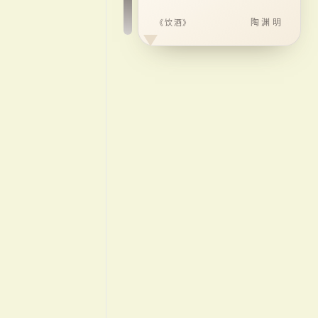
陶渊明
《饮酒》